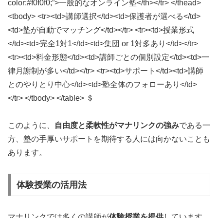
color:#f0f0f0;”>一般的なオンライン塾</th></tr> </thead>
<tbody> <tr><td>講師選択</td><td>保護者が選べる</td>
<td>塾が自動でマッチング</td></tr> <tr><td>授業形式
</td><td>完全1対1</td><td>集団 or 1対多あり</td></tr>
<tr><td>料金形態</td><td>講師ごとの個別設定</td><td>一
律月謝制が多い</td></tr> <tr><td>サポート</td><td>講師
とのやりとり中心</td><td>塾全体のフォローあり</td>
</tr> </tbody> </table> ＄
このように、
自由度と柔軟性がマナリンクの強み
である一
方、塾の手厚いサポートを期待する人には向かないことも
あります。
体験授業の活用法
マナリンクでは多くの講師が
体験授業を提供
しています。