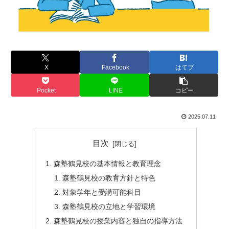
X
Facebook
はてブ
Pocket
LINE
コピー
2025.07.11
目次
森塾鶴見校の基本情報と教育理念
森塾鶴見校の教育方針と特色
対象学年と受講可能科目
森塾鶴見校の立地と学習環境
森塾鶴見校の授業内容と独自の指導方法