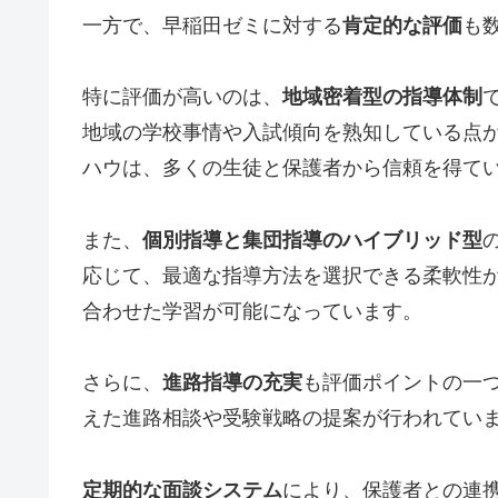
一方で、早稲田ゼミに対する
肯定的な評価
も
特に評価が高いのは、
地域密着型の指導体制
地域の学校事情や入試傾向を熟知している点
ハウは、多くの生徒と保護者から信頼を得て
また、
個別指導と集団指導のハイブリッド型
応じて、最適な指導方法を選択できる柔軟性
合わせた学習が可能になっています。
さらに、
進路指導の充実
も評価ポイントの一
えた進路相談や受験戦略の提案が行われてい
定期的な面談システム
により、保護者との連