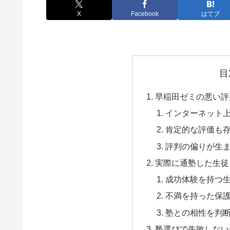
X
Facebook
はてブ
目
早稲田ゼミの悪い評
インターネット
肯定的な評価も
評判の偏りが生
実際に通塾した生徒
成功体験を持つ
不満を持った保
塾との相性を判
塾選びで失敗しない