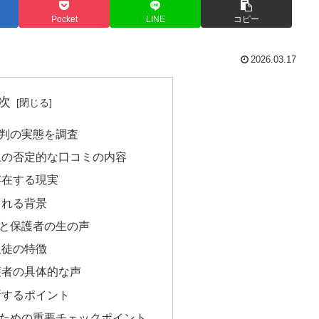
Pocket
LINE
コピー
2026.03.17
次
判の実態を調査
上の否定的な口コミの内容
存在する現実
まれる背景
と保護者の生の声
生徒の特徴
護者の具体的な声
断するポイント
ための重要チェックポイント