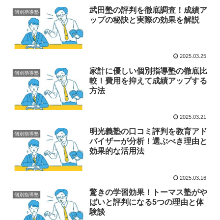
武田塾の評判を徹底調査！成績ア
個別指導塾
ップの秘訣と実際の効果を解説
2025.03.25
家計に優しい個別指導塾の徹底比
個別指導塾
較！費用を抑えて成績アップする
方法
2025.03.21
明光義塾の口コミ評判を教育アド
個別指導塾
バイザーが分析！選ぶべき理由と
効果的な活用法
2025.03.16
驚きの学習効果！トーマス塾がや
個別指導塾
ばいと評判になる5つの理由と体
験談