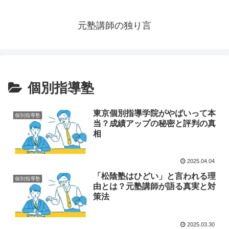
元塾講師の独り言
個別指導塾
東京個別指導学院がやばいって本
個別指導塾
当？成績アップの秘密と評判の真
相
2025.04.04
「松陰塾はひどい」と言われる理
個別指導塾
由とは？元塾講師が語る真実と対
策法
2025.03.30