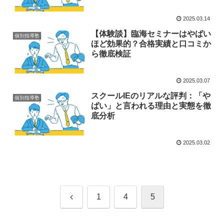
2025.03.14
【体験談】臨海セミナーはやばい
個別指導塾
ほど効果的？合格実績と口コミか
ら徹底検証
2025.03.07
スクールIEのリアルな評判：「や
個別指導塾
ばい」と言われる理由と実態を徹
底分析
2025.03.02
前
1
4
5
へ