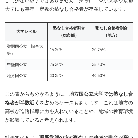
して少ない数字ではありません。実際に、東京大学や京都
大学にも毎年一定数の塾なし合格者が存在しています。
塾なし合格者割合
塾なし合格者割合
大学レベル
（都市部）
（地方）
難関国公立（旧帝大
15-20%
20-25%
等）
中堅国公立
25-30%
35-40%
地方国公立
30-35%
40-50%
この表からも分かるように、
地方国公立大学では塾なし合
格者が半数近く
を占めるケースもあります。これは地方の
高校が進路指導に力を入れていることや、地域の教育環境
が影響していると考えられます。
特筆すべきは、
理系学部の方が塾なし合格者の割合が高い