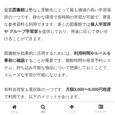
公立図書館
は塾なし受験生にとって最も価値の高い学習場
所の一つです。静かな環境で長時間の学習が可能で、豊富
な参考資料も利用できます。多くの図書館では
個人学習席
や グループ学習室
を提供しており、用途に応じて使い分
けることができます。
図書館を効果的に活用するためには、
利用時間やルールを
事前に確認
することが重要です。開館時間や座席予約シス
テム、持ち込み可能な物品について把握しておくことで、
スムーズな学習が可能になります。
有料自習室も選択肢の一つです。
月額3,000〜8,000円程度
で利用でき、以下のメリットがあります。
24時間利用可能な施設が多い
ホーム
検索
トップ
サイドバー