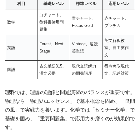
科目
基礎レベル
標準レベル
応用レベル
白チャート、
青チャート、
赤チャート、
数学
教科書傍用問
Focus Gold
プラチカ
題集
英文解釈教
Forest、Next
Vintage、速読
英語
室、自由英作
Stage
英単語
文
古文単語315、
現代文読解力
得点奪取現代
国語
漢文必携
の開発講座
文、記述対策
理科
では、理論の理解と問題演習のバランスが重要です。
物理なら「物理のエッセンス」で基本概念を固め、「良問
の風」で実戦力を養います。化学では「セミナー化学」で
基礎を固め、「重要問題集」で応用力を磨くのが効果的で
す。