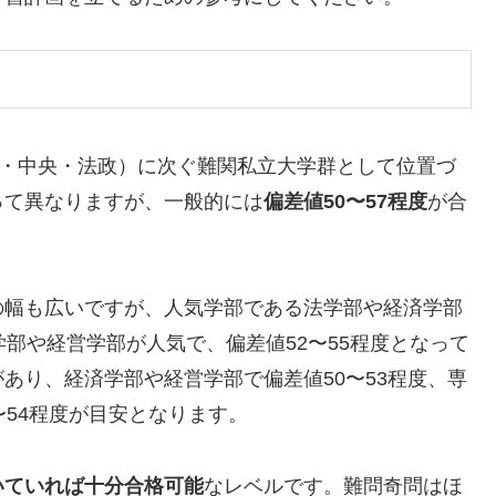
教・中央・法政）に次ぐ難関私立大学群として位置づ
って異なりますが、一般的には
偏差値50〜57程度
が合
の幅も広いですが、人気学部である法学部や経済学部
部や経営学部が人気で、偏差値52〜55程度となって
あり、経済学部や経営学部で偏差値50〜53程度、専
〜54程度が目安となります。
いていれば十分合格可能
なレベルです。難問奇問はほ