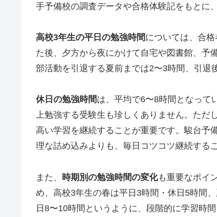
手予備校の調査データや合格体験記をもとに
高校3年生の平日の勉強時間
については、合格
た後、夕方から夜にかけて自宅や図書館、予
部活動を引退する夏前までは2〜3時間、引退
休日の勉強時間
は、平均で6〜8時間となって
上勉強する受験生も珍しくありません。ただ
高い学習を継続することが重要です。駿台予
理な詰め込みよりも、毎日コツコツ継続する
また、
時期別の勉強時間の変化
も重要なポイン
め、高校3年生の春は平日3時間・休日5時間、
日8〜10時間というように、段階的に学習時