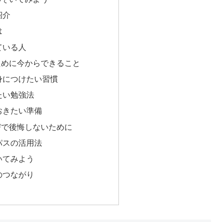
紹介
は
ている人
ために今からできること
身につけたい習慣
たい勉強法
おきたい準備
びで後悔しないために
パスの活用法
いてみよう
のつながり