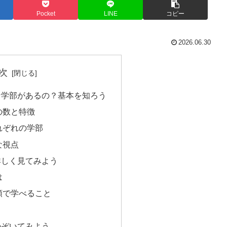
Pocket
LINE
コピー
2026.06.30
次
な学部があるの？基本を知ろう
の数と特徴
れぞれの学部
な視点
詳しく見てみよう
は
類で学べること
のぞいてみよう