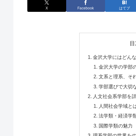
X
Facebook
はてブ
目
金沢大学にはどん
金沢大学の学部
文系と理系、そ
学部選びで大切
人文社会系学部を
人間社会学域と
法学類・経済学
国際学類の魅力
理系学部の世界を