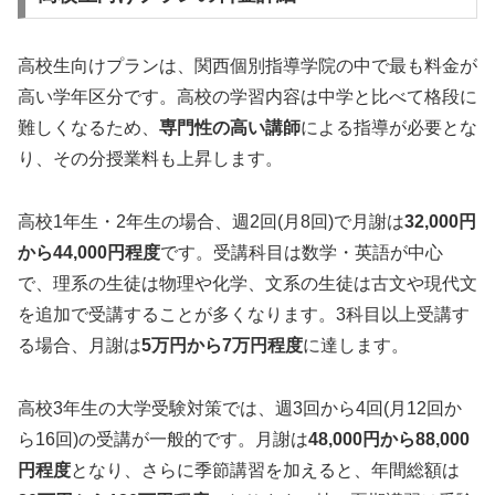
高校生向けプランは、関西個別指導学院の中で最も料金が
高い学年区分です。高校の学習内容は中学と比べて格段に
難しくなるため、
専門性の高い講師
による指導が必要とな
り、その分授業料も上昇します。
高校1年生・2年生の場合、週2回(月8回)で月謝は
32,000円
から44,000円程度
です。受講科目は数学・英語が中心
で、理系の生徒は物理や化学、文系の生徒は古文や現代文
を追加で受講することが多くなります。3科目以上受講す
る場合、月謝は
5万円から7万円程度
に達します。
高校3年生の大学受験対策では、週3回から4回(月12回か
ら16回)の受講が一般的です。月謝は
48,000円から88,000
円程度
となり、さらに季節講習を加えると、年間総額は