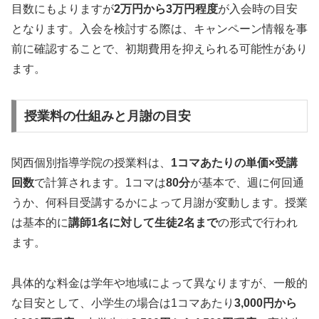
目数にもよりますが
2万円から3万円程度
が入会時の目安
となります。入会を検討する際は、キャンペーン情報を事
前に確認することで、初期費用を抑えられる可能性があり
ます。
授業料の仕組みと月謝の目安
関西個別指導学院の授業料は、
1コマあたりの単価×受講
回数
で計算されます。1コマは
80分
が基本で、週に何回通
うか、何科目受講するかによって月謝が変動します。授業
は基本的に
講師1名に対して生徒2名まで
の形式で行われ
ます。
具体的な料金は学年や地域によって異なりますが、一般的
な目安として、小学生の場合は1コマあたり
3,000円から