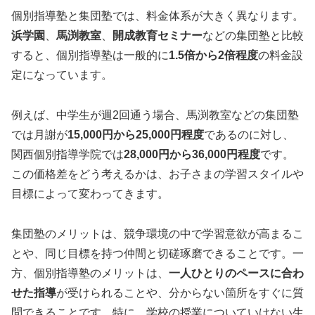
個別指導塾と集団塾では、料金体系が大きく異なります。
浜学園
、
馬渕教室
、
開成教育セミナー
などの集団塾と比較
すると、個別指導塾は一般的に
1.5倍から2倍程度
の料金設
定になっています。
例えば、中学生が週2回通う場合、馬渕教室などの集団塾
では月謝が
15,000円から25,000円程度
であるのに対し、
関西個別指導学院では
28,000円から36,000円程度
です。
この価格差をどう考えるかは、お子さまの学習スタイルや
目標によって変わってきます。
集団塾のメリットは、競争環境の中で学習意欲が高まるこ
とや、同じ目標を持つ仲間と切磋琢磨できることです。一
方、個別指導塾のメリットは、
一人ひとりのペースに合わ
せた指導
が受けられることや、分からない箇所をすぐに質
問できることです。特に、学校の授業についていけない生