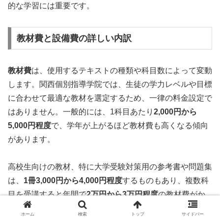
的な学習には重要です。
教材費と設備費の詳しい内訳
教材費
は、使用するテキストの種類や科目数によって変動
します。関西個別指導学院では、生徒の学力レベルや目標
に合わせて最適な教材を選定するため、一律の料金設定で
はありません。一般的には、1科目あたり
2,000円から
5,000円程度
で、学年が上がるほど教材費も高くなる傾向
があります。
高校生向けの教材、特に大学受験対策用の参考書や問題集
は、
1冊3,000円から4,000円程度
するものもあり、複数科
目を受講すると年間で
2万円から3万円程度
の教材費がか
かります。ただし、教材は市販されているものを使用する
ホーム
検索
トップ
サイドバー