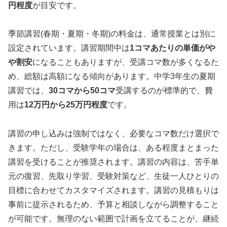
円程度
が目安です。
季節講習(春期・夏期・冬期)の料金は、通常授業とは別に
設定されています。講習期間中は
1コマあたりの単価がや
や割安
になることもありますが、受講コマ数が多くなるた
め、総額は高額になる傾向があります。中学3年生の夏期
講習では、
30コマから50コマ
受講するのが標準的で、費
用は
12万円から25万円程度
です。
講習の申し込みは強制ではなく、必要なコマ数だけ選択で
きます。ただし、受験学年の場合は、ある程度まとまった
講習を受けることが推奨されます。講習の内容は、苦手単
元の復習、先取り学習、受験対策など、生徒一人ひとりの
目標に合わせてカスタマイズされます。講習の見積もりは
事前に提示されるため、予算と相談しながら調整すること
が可能です。無理のない範囲で計画を立てることが、継続