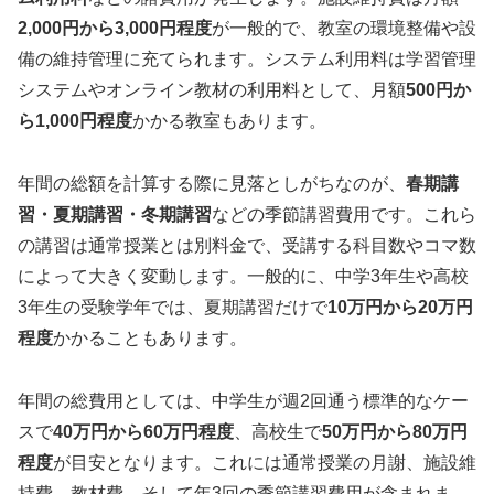
2,000円から3,000円程度
が一般的で、教室の環境整備や設
備の維持管理に充てられます。システム利用料は学習管理
システムやオンライン教材の利用料として、月額
500円か
ら1,000円程度
かかる教室もあります。
年間の総額を計算する際に見落としがちなのが、
春期講
習・夏期講習・冬期講習
などの季節講習費用です。これら
の講習は通常授業とは別料金で、受講する科目数やコマ数
によって大きく変動します。一般的に、中学3年生や高校
3年生の受験学年では、夏期講習だけで
10万円から20万円
程度
かかることもあります。
年間の総費用としては、中学生が週2回通う標準的なケー
スで
40万円から60万円程度
、高校生で
50万円から80万円
程度
が目安となります。これには通常授業の月謝、施設維
持費、教材費、そして年3回の季節講習費用が含まれま