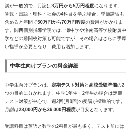
講が一般的で、月謝は
3万円から5万円程度
になります。
算数・国語・理科・社会の4科目を学ぶ場合、季節講習も
含めると年間で
50万円から70万円程度
の費用がかかりま
す。関西個別指導学院では、灘中学や洛南高等学校附属中
学などの難関校対策も可能ですが、その場合はさらに手厚
い指導が必要となり、費用も増加します。
中学生向けプランの料金詳細
中学生向けプランは、
定期テスト対策
と
高校受験準備
の2
つの目的に分かれます。中学1年生・2年生の場合は定期
テスト対策が中心で、週2回(月8回)の受講が標準的です。
月謝は
28,000円から36,000円程度
が目安となります。
受講科目は英語と数学の2科目が最も多く、テスト前には