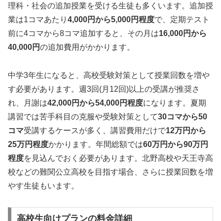
理科・社会の追加授業を受ける生徒も多くいます。追加授
業は1コマあたり
4,000円から5,000円程度
で、定期テスト
前に4コマから8コマ追加すると、その月は
16,000円から
40,000円
の追加費用がかかります。
中学3年生になると、高校受験対策として授業回数を増や
す必要があります。週3回(月12回)以上の受講が推奨さ
れ、月謝は
42,000円から54,000円程度
になります。夏期
講習では苦手科目の克服や受験対策として
30コマから50
コマ
受講するケースが多く、講習費用だけで
12万円から
25万円程度
かかります。年間総額では
60万円から90万円
程度
を見込んでおく必要があります。北野高校や天王寺高
校などの難関公立高校を目指す場合、さらに授業回数を増
やす生徒もいます。
高校生向けプランの料金詳細