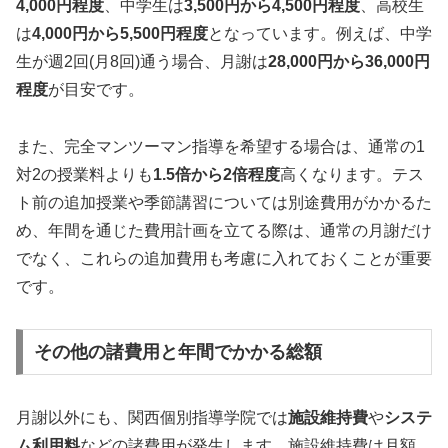
4,000円程度
、中学生は
3,500円から4,500円程度
、高校生
は
4,000円から5,500円程度
となっています。例えば、中学
生が週2回(月8回)通う場合、月謝は
28,000円から36,000円
程度
が目安です。
また、完全マンツーマン指導を希望する場合は、通常の1
対2の授業料よりも
1.5倍から2倍程度
高くなります。テス
ト前の追加授業や季節講習については別途費用がかかるた
め、年間を通じた費用計画を立てる際は、通常の月謝だけ
でなく、これらの追加費用も考慮に入れておくことが重要
です。
その他の諸費用と年間でかかる総額
月謝以外にも、関西個別指導学院では
施設維持費
や
システ
ム利用料
などの諸費用が発生します。施設維持費は月額