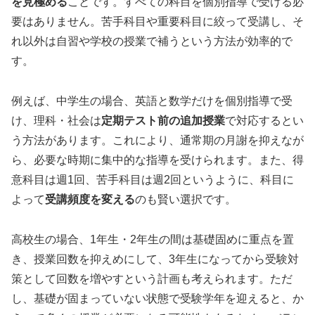
を見極める
ことです。すべての科目を個別指導で受ける必
要はありません。苦手科目や重要科目に絞って受講し、そ
れ以外は自習や学校の授業で補うという方法が効率的で
す。
例えば、中学生の場合、英語と数学だけを個別指導で受
け、理科・社会は
定期テスト前の追加授業
で対応するとい
う方法があります。これにより、通常期の月謝を抑えなが
ら、必要な時期に集中的な指導を受けられます。また、得
意科目は週1回、苦手科目は週2回というように、科目に
よって
受講頻度を変える
のも賢い選択です。
高校生の場合、1年生・2年生の間は基礎固めに重点を置
き、授業回数を抑えめにして、3年生になってから受験対
策として回数を増やすという計画も考えられます。ただ
し、基礎が固まっていない状態で受験学年を迎えると、か