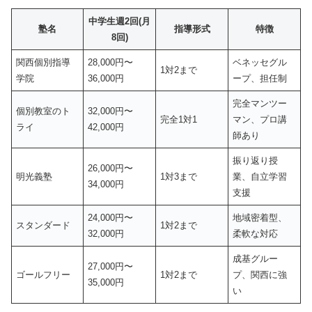
中学生週2回(月
塾名
指導形式
特徴
8回)
関西個別指導
28,000円〜
ベネッセグル
1対2まで
学院
36,000円
ープ、担任制
完全マンツー
個別教室のト
32,000円〜
完全1対1
マン、プロ講
ライ
42,000円
師あり
振り返り授
26,000円〜
明光義塾
1対3まで
業、自立学習
34,000円
支援
24,000円〜
地域密着型、
スタンダード
1対2まで
32,000円
柔軟な対応
成基グルー
27,000円〜
ゴールフリー
1対2まで
プ、関西に強
35,000円
い