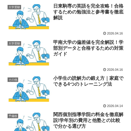
日東駒専の英語を完全攻略！合格
大学受験
するための勉強法と参考書を徹底
解説
2026.04.16
甲南大学の偏差値を完全解説！学
大学受験
部別データと合格するための対策
ガイド
2026.04.16
小学生の読解力の鍛え方｜家庭で
その他
できる4つのトレーニング法
2026.04.14
関西個別指導学院の料金を徹底解
予備校
説!学年別の費用と他塾との比較
で分かる選び方